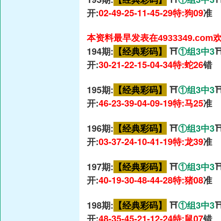
开:
02-49-25-11-45-29特:狗09
准
本资料最早发表在4933349.co
194期:
【经典彩码】
⛩️
①组3中3
⛩
开:
30-21-22-15-04-34特:蛇26
错
195期:
【经典彩码】
⛩️
①组3中3
⛩
开:
46-23-39-04-09-19特:马25
准
196期:
【经典彩码】
⛩️
①组3中3
⛩
开:
03-37-24-10-41-19特:龙39
准
197期:
【经典彩码】
⛩️
①组3中3
⛩
开:
40-19-30-48-44-28特:猪08
准
198期:
【经典彩码】
⛩️
①组3中3
⛩
开:
48-35-45-21-12-24特:鼠07
错