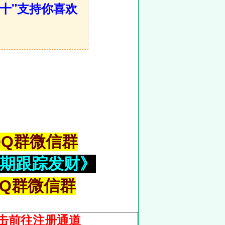
赔十"支持你喜欢
QQ群微信群
长期跟踪发财》
Q群微信群
击前往注册通道