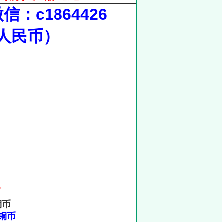
c1864426
1人民币）
币
铜币
0铜币