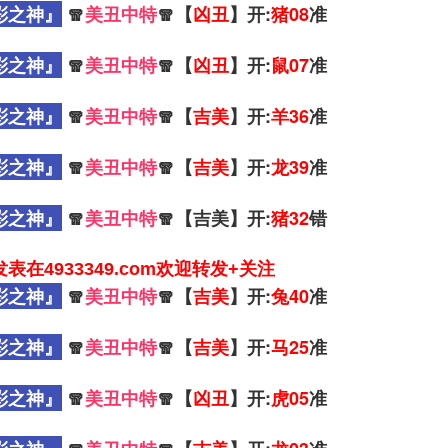
彩之神』
🧣
美丑中特
🧣【
凶丑
】开:
猪08
准
彩之神』
🧣
美丑中特
🧣【
凶丑
】开:
鼠07
准
彩之神』
🧣
美丑中特
🧣【
吉美
】开:
羊36
准
彩之神』
🧣
美丑中特
🧣【
吉美
】开:
龙39
准
彩之神』
🧣
美丑中特
🧣【吉美】开:
猪32
错
表在4933349.com欢迎转发+关注
彩之神』
🧣
美丑中特
🧣【
吉美
】开:
兔40
准
彩之神』
🧣
美丑中特
🧣【
吉美
】开:
马25
准
彩之神』
🧣
美丑中特
🧣【
凶丑
】开:
虎05
准