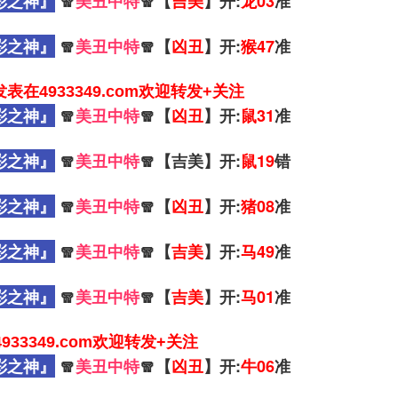
彩之神』
🧣
美丑中特
🧣【
吉美
】开:
龙03
准
彩之神』
🧣
美丑中特
🧣【
凶丑
】开:
猴47
准
表在4933349.com欢迎转发+关注
彩之神』
🧣
美丑中特
🧣【
凶丑
】开:
鼠31
准
彩之神』
🧣
美丑中特
🧣【吉美】开:
鼠19
错
彩之神』
🧣
美丑中特
🧣【
凶丑
】开:
猪08
准
彩之神』
🧣
美丑中特
🧣【
吉美
】开:
马49
准
彩之神』
🧣
美丑中特
🧣【
吉美
】开:
马01
准
933349.com欢迎转发+关注
彩之神』
🧣
美丑中特
🧣【
凶丑
】开:
牛06
准