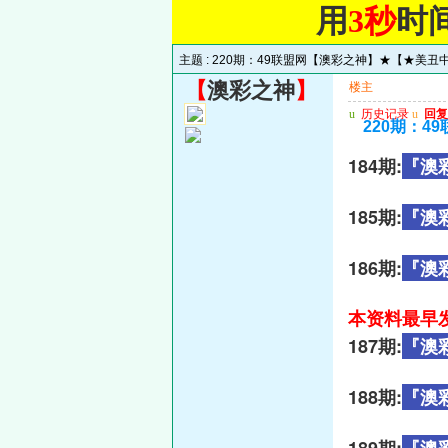
用
3秒
时
主题 :
220期：49联盟网【澳彩之神】★【★美丑
【
澳彩之神
】
楼主
u
历史记录
u
回复
220期：
184期:
『澳
185期:
『澳
186期:
『澳
本资料最早发
187期:
『澳
188期:
『澳